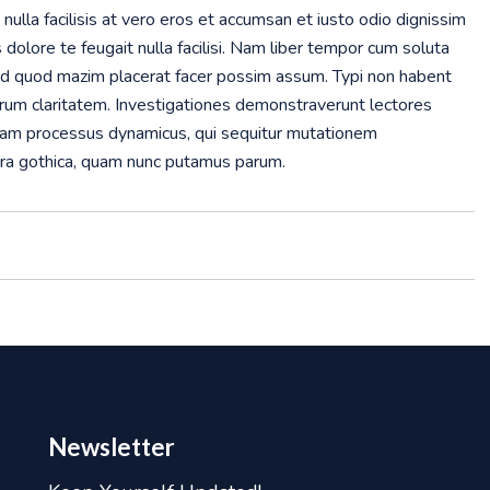
nulla facilisis at vero eros et accumsan et iusto odio dignissim
 dolore te feugait nulla facilisi. Nam liber tempor cum soluta
 id quod mazim placerat facer possim assum. Typi non habent
t eorum claritatem. Investigationes demonstraverunt lectores
etiam processus dynamicus, qui sequitur mutationem
era gothica, quam nunc putamus parum.
Newsletter