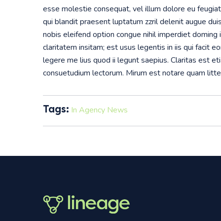
esse molestie consequat, vel illum dolore eu feugiat 
qui blandit praesent luptatum zzril delenit augue duis
nobis eleifend option congue nihil imperdiet doming
claritatem insitam; est usus legentis in iis qui faci
legere me lius quod ii legunt saepius. Claritas est 
consuetudium lectorum. Mirum est notare quam litt
Tags:
In Agency News