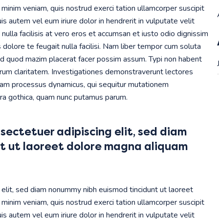
minim veniam, quis nostrud exerci tation ullamcorper suscipit
s autem vel eum iriure dolor in hendrerit in vulputate velit
nulla facilisis at vero eros et accumsan et iusto odio dignissim
 dolore te feugait nulla facilisi. Nam liber tempor cum soluta
 id quod mazim placerat facer possim assum. Typi non habent
t eorum claritatem. Investigationes demonstraverunt lectores
etiam processus dynamicus, qui sequitur mutationem
era gothica, quam nunc putamus parum.
sectetuer adipiscing elit, sed diam
t ut laoreet dolore magna aliquam
 elit, sed diam nonummy nibh euismod tincidunt ut laoreet
minim veniam, quis nostrud exerci tation ullamcorper suscipit
s autem vel eum iriure dolor in hendrerit in vulputate velit