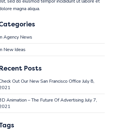
elit, sed do eiusmod tempor incididunt ut labore et
dolore magna aliqua.
Categories
In Agency News
(1)
In New Ideas
(1)
Recent Posts
Check Out Our New San Francisco Office
July 8,
2021
3D Animation – The Future Of Advertising
July 7,
2021
Tags